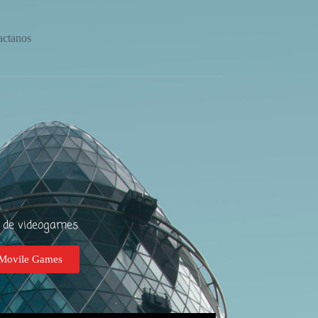
actanos
o de videogames
 Movile Games