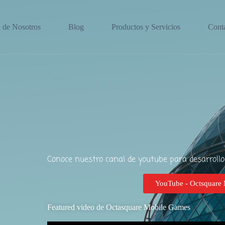
 de Nosotros
Blog
Productos y Servicios
Cont
Conoce nuestro canal de youtube para desarroll
YouTube - Octsquare
Featured video de Octasquare Mobile Games